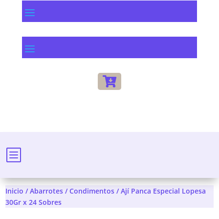
a
a

b
Inicio
/
Abarrotes
/
Condimentos
/ Ají Panca Especial Lopesa
30Gr x 24 Sobres