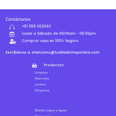
Contáctanos
+51 956 302042

Lunes a Sábado de 09:00am - 06:00pm

Comprar aqui es 100% Seguro

Escribenos a: atencionc@tualiadomayorista.com
Productos

Limpieza
Abarrotes
Lacteos
Despensa
Bebidas Jugos y Aguas