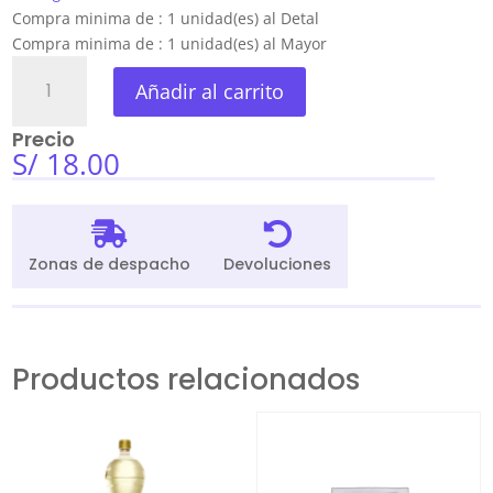
Compra minima de : 1 unidad(es) al Detal
Compra minima de : 1 unidad(es) al Mayor
Ají
Añadir al carrito
Panca
Especial
Precio
Lopesa
S/
18.00
30Gr
x
24


Sobres
Zonas de despacho
Devoluciones
cantidad
Productos relacionados