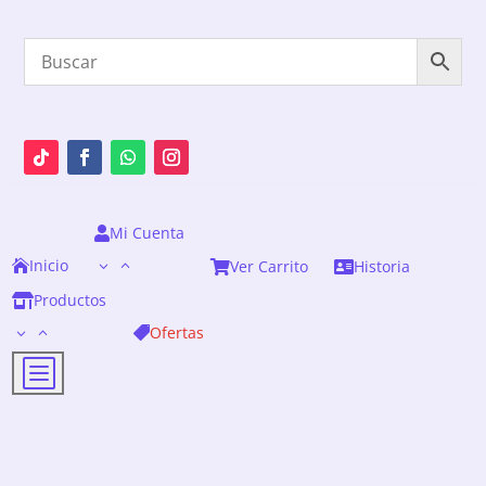
Mi Cuenta

Inicio
Ver Carrito
Historia



Productos

Ofertas

b