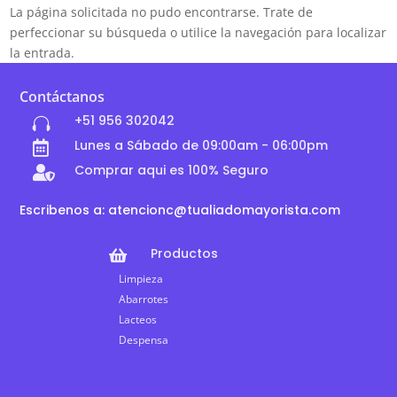
La página solicitada no pudo encontrarse. Trate de
perfeccionar su búsqueda o utilice la navegación para localizar
la entrada.
Contáctanos
+51 956 302042

Lunes a Sábado de 09:00am - 06:00pm

Comprar aqui es 100% Seguro

Escribenos a: atencionc@tualiadomayorista.com
Productos

Limpieza
Abarrotes
Lacteos
Despensa