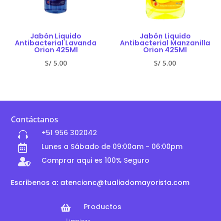
Jabón Liquido
Jabón Liquido
Antibacterial Lavanda
Antibacterial Manzanilla
Orion 425Ml
Orion 425Ml
S/
5.00
S/
5.00
Contáctanos
+51 956 302042

Lunes a Sábado de 09:00am - 06:00pm

Comprar aqui es 100% Seguro

Escribenos a: atencionc@tualiadomayorista.com
Productos

Limpieza