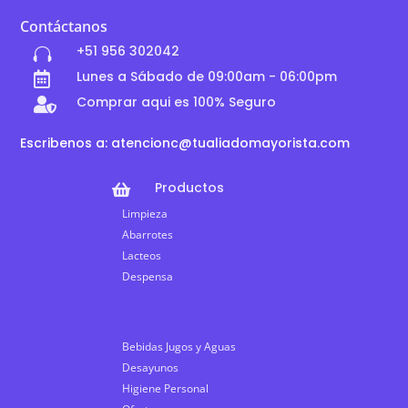
Contáctanos
+51 956 302042

Lunes a Sábado de 09:00am - 06:00pm

Comprar aqui es 100% Seguro

Escribenos a: atencionc@tualiadomayorista.com
Productos

Limpieza
Abarrotes
Lacteos
Despensa
Bebidas Jugos y Aguas
Desayunos
Higiene Personal