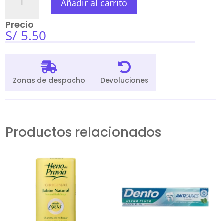
Añadir al carrito
Húmedos
Petetin
Precio
X100Und
S/
5.50
cantidad


Zonas de despacho
Devoluciones
Productos relacionados