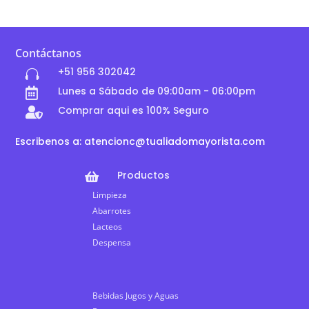
Contáctanos
+51 956 302042

Lunes a Sábado de 09:00am - 06:00pm

Comprar aqui es 100% Seguro

Escribenos a: atencionc@tualiadomayorista.com
Productos

Limpieza
Abarrotes
Lacteos
Despensa
Bebidas Jugos y Aguas