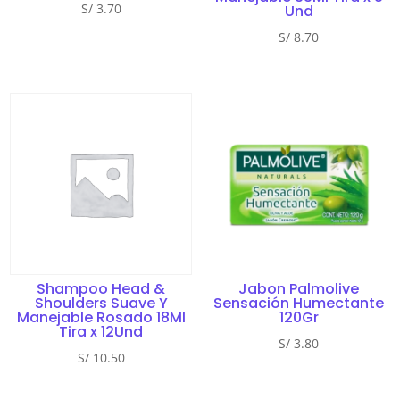
S/
3.70
Und
S/
8.70
Shampoo Head &
Jabon Palmolive
Shoulders Suave Y
Sensación Humectante
Manejable Rosado 18Ml
120Gr
Tira x 12Und
S/
3.80
S/
10.50