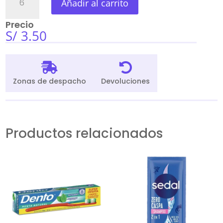
Añadir al carrito
Ladysoft
Normal
Precio
10Und
S/
3.50
cantidad


Zonas de despacho
Devoluciones
Productos relacionados