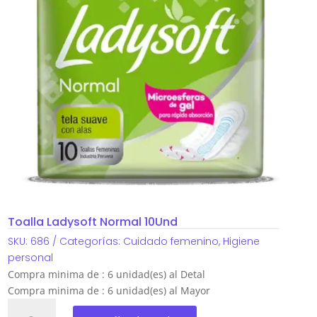
Toalla Ladysoft Normal 10Und
SKU:
686
Categorías:
Cuidado femenino
,
Higiene
personal
Compra minima de : 6 unidad(es) al Detal
Compra minima de : 6 unidad(es) al Mayor
Toalla