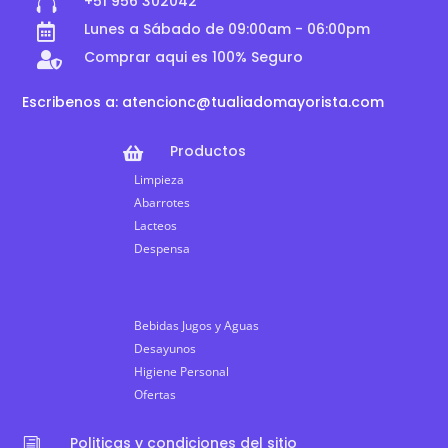
+51 956 302042

Lunes a Sábado de 09:00am - 06:00pm

Comprar aqui es 100% Seguro

Escribenos a: atencionc@tualiadomayorista.com
Productos

Limpieza
Abarrotes
Lacteos
Despensa
Bebidas Jugos y Aguas
Desayunos
Higiene Personal
Ofertas
Politicas y condiciones del sitio
i