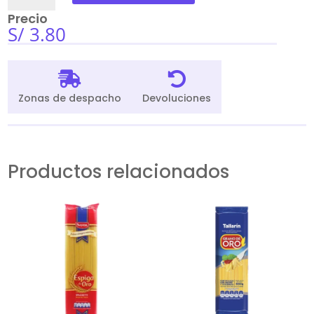
Caballa
Precio
Maritun
S/
3.80
170Gr
cantidad


Zonas de despacho
Devoluciones
Productos relacionados