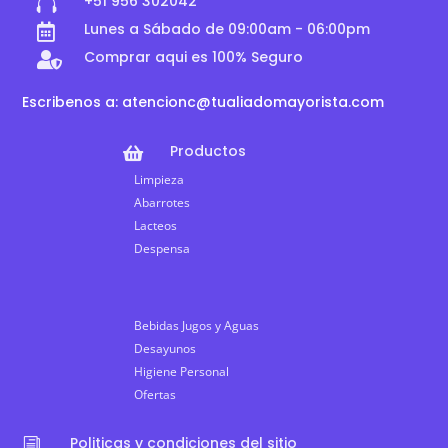
+51 956 302042

Lunes a Sábado de 09:00am - 06:00pm

Comprar aqui es 100% Seguro

Escribenos a: atencionc@tualiadomayorista.com
Productos

Limpieza
Abarrotes
Lacteos
Despensa
Bebidas Jugos y Aguas
Desayunos
Higiene Personal
Ofertas
Politicas y condiciones del sitio
i