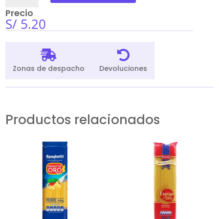
Atun
Precio
Primor
S/
5.20
cantidad


Zonas de despacho
Devoluciones
Productos relacionados