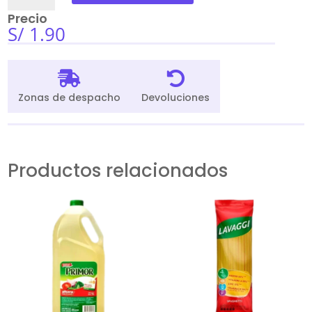
Ajinomen
Precio
Sabor
S/
1.90
Carne
80Gr
cantidad


Zonas de despacho
Devoluciones
Productos relacionados