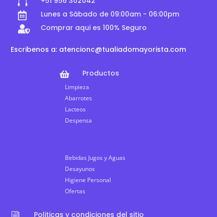
+51 956 302042

Lunes a Sábado de 09:00am - 06:00pm

Comprar aqui es 100% Seguro

Escribenos a: atencionc@tualiadomayorista.com
Productos

Limpieza
Abarrotes
Lacteos
Despensa
Bebidas Jugos y Aguas
Desayunos
Higiene Personal
Ofertas
Politicas y condiciones del sitio
i