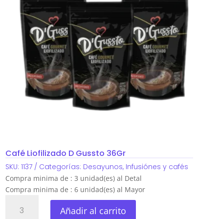
Café Liofilizado D Gussto 36Gr
SKU:
1137
Categorías:
Desayunos
,
Infusiónes y cafés
Compra minima de : 3 unidad(es) al Detal
Compra minima de : 6 unidad(es) al Mayor
Café
Añadir al carrito
Liofilizado