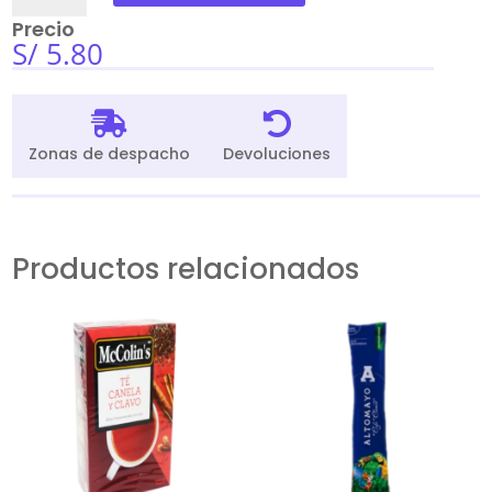
D
Precio
Gussto
S/
5.80
36Gr
cantidad


Zonas de despacho
Devoluciones
Productos relacionados