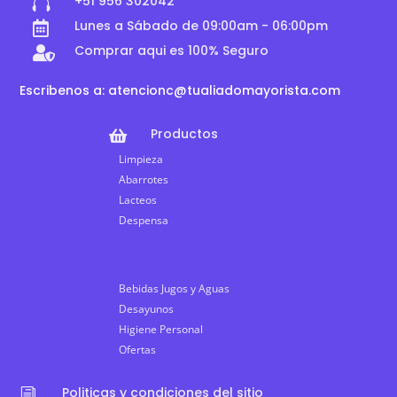
+51 956 302042

Lunes a Sábado de 09:00am - 06:00pm

Comprar aqui es 100% Seguro

Escribenos a: atencionc@tualiadomayorista.com
Productos

Limpieza
Abarrotes
Lacteos
Despensa
Bebidas Jugos y Aguas
Desayunos
Higiene Personal
Ofertas
Politicas y condiciones del sitio
i