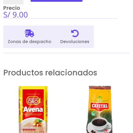
Mc
Precio
Colins
S/
9.00
x
100
cantidad


Zonas de despacho
Devoluciones
Productos relacionados