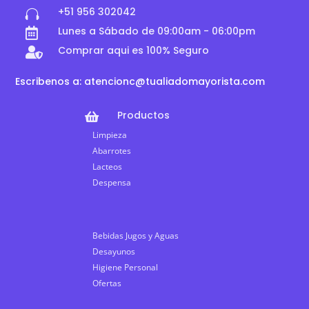
+51 956 302042

Lunes a Sábado de 09:00am - 06:00pm

Comprar aqui es 100% Seguro

Escribenos a: atencionc@tualiadomayorista.com
Productos

Limpieza
Abarrotes
Lacteos
Despensa
Bebidas Jugos y Aguas
Desayunos
Higiene Personal
Ofertas