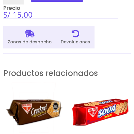
San
Precio
Jorge
S/
15.00
20
Und
x


60Gr
Zonas de despacho
Devoluciones
cantidad
Productos relacionados