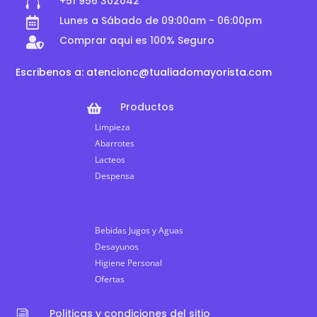
+51 956 302042

Lunes a Sábado de 09:00am - 06:00pm

Comprar aqui es 100% Seguro

Escribenos a: atencionc@tualiadomayorista.com
Productos

Limpieza
Abarrotes
Lacteos
Despensa
Bebidas Jugos y Aguas
Desayunos
Higiene Personal
Ofertas
Politicas y condiciones del sitio
i