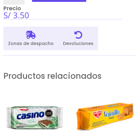
Rojo
Precio
Pack
S/
3.50
x
4
Und


cantidad
Zonas de despacho
Devoluciones
Productos relacionados