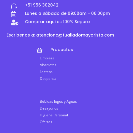
+51 956 302042

Lunes a Sábado de 09:00am - 06:00pm

Comprar aqui es 100% Seguro

Escribenos a: atencionc@tualiadomayorista.com
Productos

Limpieza
Abarrotes
Lacteos
Despensa
Bebidas Jugos y Aguas
Desayunos
Higiene Personal
Ofertas