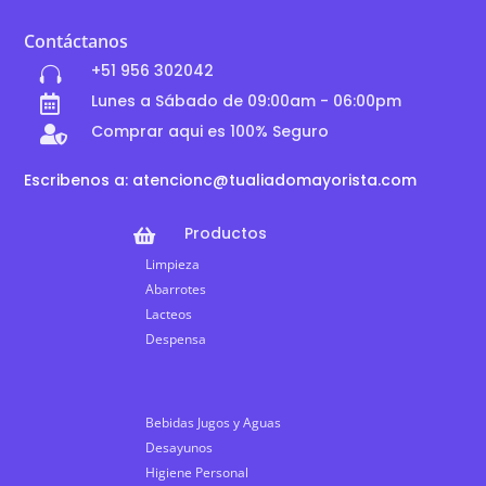
Contáctanos
+51 956 302042

Lunes a Sábado de 09:00am - 06:00pm

Comprar aqui es 100% Seguro

Escribenos a: atencionc@tualiadomayorista.com
Productos

Limpieza
Abarrotes
Lacteos
Despensa
Bebidas Jugos y Aguas
Desayunos
Higiene Personal