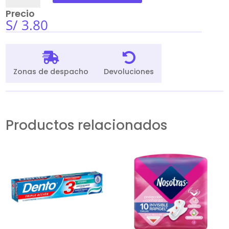
Oral
Precio
B
S/
3.80
50Gr
cantidad


Zonas de despacho
Devoluciones
Productos relacionados