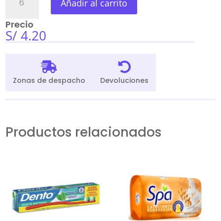
Añadir al carrito
Ego
Xtreme
Precio
Max
S/
4.20
Para
Cabello
100Ml


cantidad
Zonas de despacho
Devoluciones
Productos relacionados