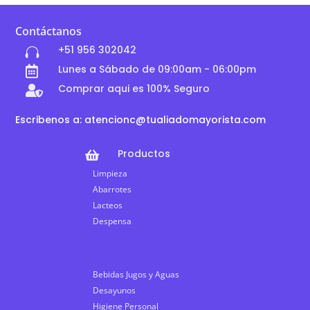
Contáctanos
+51 956 302042

Lunes a Sábado de 09:00am - 06:00pm

Comprar aqui es 100% Seguro

Escribenos a: atencionc@tualiadomayorista.com
Productos

Limpieza
Abarrotes
Lacteos
Despensa
Bebidas Jugos y Aguas
Desayunos
Higiene Personal