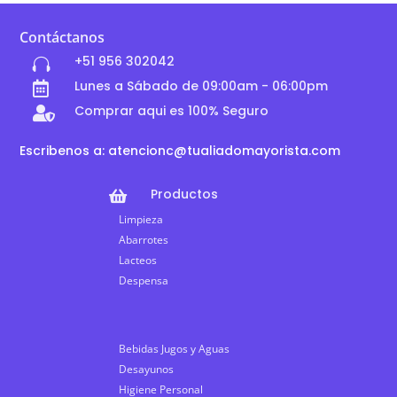
Contáctanos
+51 956 302042

Lunes a Sábado de 09:00am - 06:00pm

Comprar aqui es 100% Seguro

Escribenos a: atencionc@tualiadomayorista.com
Productos

Limpieza
Abarrotes
Lacteos
Despensa
Bebidas Jugos y Aguas
Desayunos
Higiene Personal