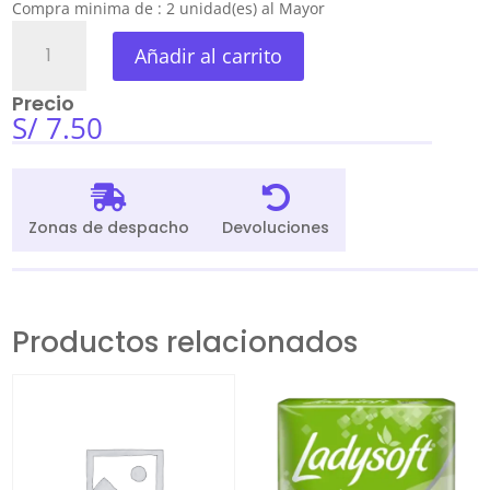
Compra minima de : 2 unidad(es) al Mayor
Tratamiento
Añadir al carrito
Nutribela
10
Precio
Biokeratina
S/
7.50
27Ml
Tira
x


6
Zonas de despacho
Devoluciones
Sobres
cantidad
Productos relacionados