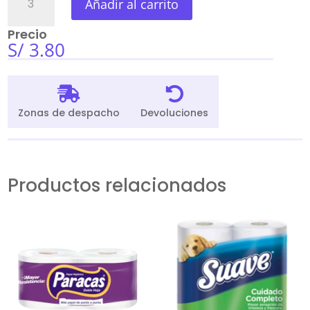
Añadir al carrito
Antibacterial
Lavanda
Precio
Dkasa
S/
3.80
900Ml
cantidad


Zonas de despacho
Devoluciones
Productos relacionados