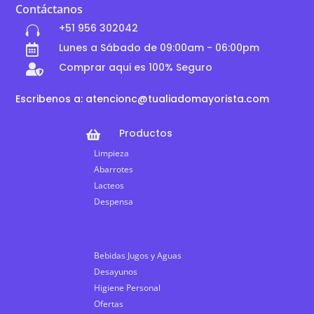
Contáctanos
+51 956 302042

Lunes a Sábado de 09:00am - 06:00pm

Comprar aqui es 100% Seguro

Escribenos a: atencionc@tualiadomayorista.com
Productos

Limpieza
Abarrotes
Lacteos
Despensa
Bebidas Jugos y Aguas
Desayunos
Higiene Personal
Ofertas