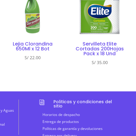
Lejia Clorandina
Servilleta Elite
650Ml x 12 Bot
Cortadas 200Hojas
Pack x 18 Und
S/
22.00
S/
35.00
Politicas y condiciones del
i
sitio
 y Aguas
Horarios de despacho
Entrega de productos
nal
Políticas de garantía y devoluciones
Entrega por delivery