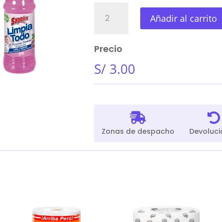
Limpiatodo
Añadir al carrito
Sapolio
Bebe
900Ml
Precio
cantidad
S/
3.00


Zonas de despacho
Devoluci