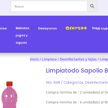
Ofertas
Bebidas
Nosotros
ensa
Desayunos
Mi cue
jugos y
aguas
Inicio
/
Limpieza
/
Desinfectantes y lejías
/ Limp
Limpiatodo Sapolio 
SKU:
648
Categorías:
Desinfectante
Compra minima de : 2 unidad(es) al D
Compra minima de : 6 unidad(es) al M