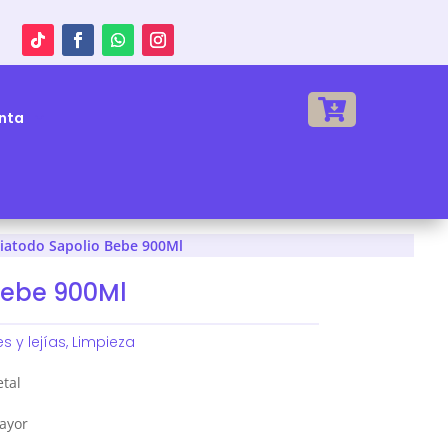

nta
iatodo Sapolio Bebe 900Ml
Bebe 900Ml
s y lejías
,
Limpieza
etal
ayor