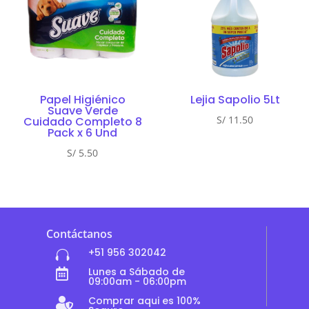
Papel Higiénico
Lejia Sapolio 5Lt
Suave Verde
S/
11.50
Cuidado Completo 8
Pack x 6 Und
S/
5.50
Contáctanos
+51 956 302042

Lunes a Sábado de

09:00am - 06:00pm
Comprar aqui es 100%
