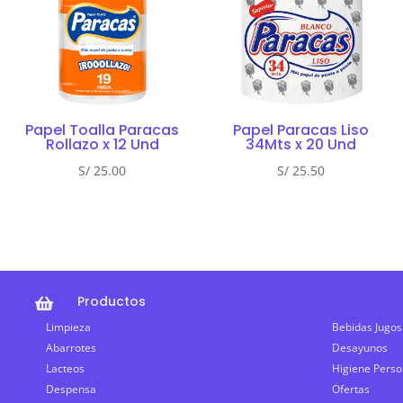
Papel Toalla Paracas
Papel Paracas Liso
Rollazo x 12 Und
34Mts x 20 Und
S/
25.00
S/
25.50
Productos

Limpieza
Bebidas Jugos
Abarrotes
Desayunos
Lacteos
Higiene Perso
Despensa
Ofertas