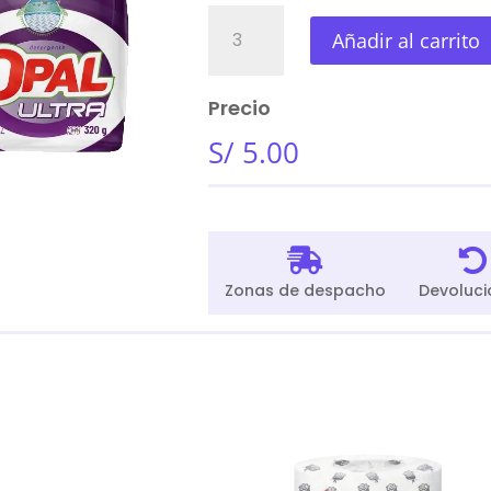
Detergente
Añadir al carrito
Opal
Ultra
320Gr
Precio
cantidad
S/
5.00


Zonas de despacho
Devoluci