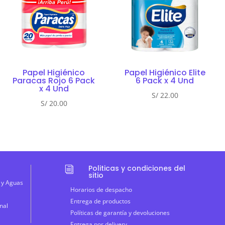
Papel Higiénico
Papel Higiénico Elite
Paracas Rojo 6 Pack
6 Pack x 4 Und
x 4 Und
S/
22.00
S/
20.00
Politicas y condiciones del
i
sitio
 y Aguas
Horarios de despacho
Entrega de productos
nal
Políticas de garantía y devoluciones
Entrega por delivery