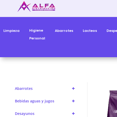
Higiene
Limpieza
Abarrotes
Lacteos
Desp
Personal
+
Abarrotes
+
Bebidas aguas y jugos
+
Desayunos