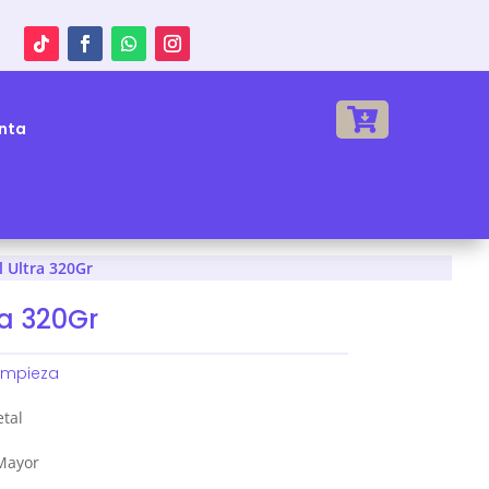

nta
 Ultra 320Gr
ra 320Gr
impieza
etal
 Mayor