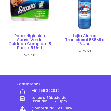
Papel Higiénico
Lejia Clorox
Suave Verde
Tradicional 636Ml x
Cuidado Completo 8
15 Und
Pack x 6 Und
S/
26.50
S/
5.50
Contáctanos
+51 956 302042

Lunes a Sábado de

09:00am - 06:00pm
Comprar aqui es 100%
