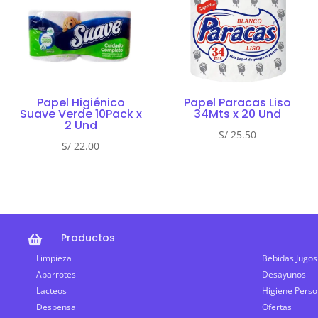
Papel Higiénico
Papel Paracas Liso
Suave Verde 10Pack x
34Mts x 20 Und
2 Und
S/
25.50
S/
22.00
Productos

Limpieza
Bebidas Jugos
Abarrotes
Desayunos
Lacteos
Higiene Perso
Despensa
Ofertas