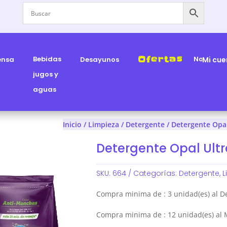
Ofertas
Bebidas
Nosotros
ensa
Desayunos
Mi cue
jugos y
aguas
Inicio
/
Limpieza
/
Detergente
/ Detergente Opal
Detergente Opal Ult
SKU:
664
Categorías:
Detergente
,
L
Compra minima de : 3 unidad(es) al D
Compra minima de : 12 unidad(es) al