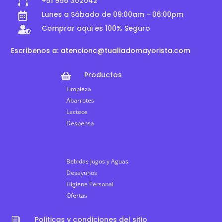
+51 956 302042

Lunes a Sábado de 09:00am - 06:00pm

Comprar aqui es 100% Seguro

Escribenos a: atencionc@tualiadomayorista.com
Productos

Limpieza
Abarrotes
Lacteos
Despensa
Bebidas Jugos y Aguas
Desayunos
Higiene Personal
Ofertas
Politicas y condiciones del sitio
i